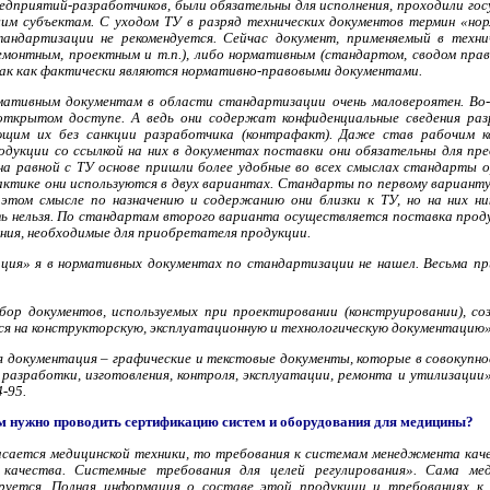
редприятий-разработчиков, были обязательны для исполнения, проходили го
м субъектам. С уходом ТУ в разряд технических документов термин «нор
тандартизации не рекомендуется. Сейчас документ, применяемый в техн
емонтным, проектным и т.п.), либо нормативным (стандартом, сводом прав
ак как фактически являются нормативно-правовыми документами.
мативным документам в области стандартизации очень маловероятен. Во
открытом доступе. А ведь они содержат конфиденциальные сведения раз
ующим их без санкции разработчика (контрафакт). Даже став рабочим 
одукции со ссылкой на них в документах поставки они обязательны для п
 на равной с ТУ основе пришли более удобные во всех смыслах стандарты о
актике они используются в двух вариантах. Стандарты по первому варианту
 этом смысле по назначению и содержанию они близки к ТУ, но на них ни
 нельзя. По стандартам второго варианта осуществляется поставка проду
ния, необходимые для приобретателя продукции.
ция» я в нормативных документах по стандартизации не нашел. Весьма при
бор документов, используемых при проектировании (конструировании), созд
ся на конструкторскую, эксплуатационную и технологическую документацию»
я документация – графические и текстовые документы, которые в совокупно
разработки, изготовления, контроля, эксплуатации, ремонта и утилизации»
4-95.
м нужно проводить сертификацию систем и оборудования для медицины?
сается медицинской техники, то требования к системам менеджмента кач
качества. Системные требования для целей регулирования». Сама ме
ируется. Полная информация о составе этой продукции и требованиях к