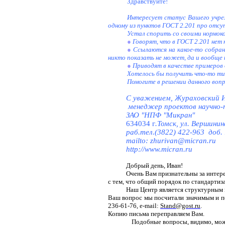
Здравствуйте!
Интересует статус Вашего учре
одному из пунктов ГОСТ 2.201 про отсу
Устал спорить со своими нормок
●
Говорят, что в ГОСТ 2.201 нет 
●
Ссылаются на какое-то собран
никто показать не может, да и вообще н
●
Приводят в качестве примеров 
Хотелось бы получить что-то ти
Помогите в решении данного воп
С уважением, Жураховский 
менеджер проектов научно-
ЗАО "НПФ "Микран"
634034 г
.Томск, ул. Вершинин
раб.тел.(3822) 422-963
доб.
mailto: zhurivan@micran.ru
http://www.micran.ru
Добрый день, Иван!
Очень Вам признательны за интере
с тем, что общий порядок по стандартиза
Наш Центр является структурным 
Ваш вопрос мы посчитали значимым и пе
236-61-76
, е-mail:
Stand@gost.ru
.
Копию письма переправляем Вам.
Подобные вопросы, видимо, можно