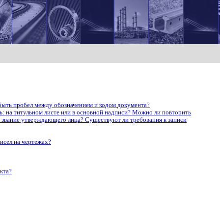
быть пробел между обозначением и кодом документа?
: на титульном листе или в основной надписи? Можно ли повторить
и звание утверждающего лица? Существуют ли требования к записи
исел на чертежах?
кта?