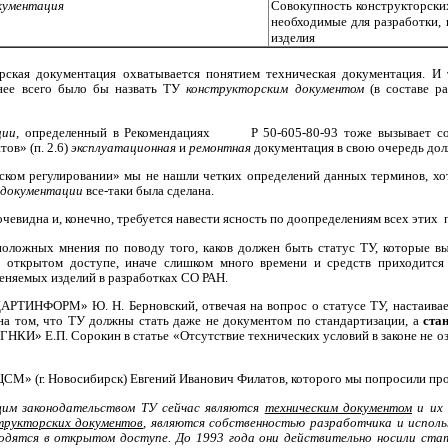
кументация
Совокупность конструкторских
необходимые для разработки, 
изделия
орская документация охватывается понятием техническая документация. И
тнее всего было бы назвать ТУ
конструкторским документом
(в составе р
ции,
определенный в Рекомендациях
Р 50-605-80-93
тоже вызывает со
ов» (п. 2.6)
эксплуатационная
и
ремонтная
документация в свою очередь дол
ском регулировании» мы не нашли четких определений данных терминов, хо
 документации
все-таки была сделана.
чевидна и, конечно, требуется навести ясность по доопределениям всех этих
ложных мнения по поводу того, каков должен быть статус ТУ, которые вы
 открытом доступе, иначе слишком много времени и средств приходится
еняемых изделий в разработках СО РАН.
ТИНФОРМ» Ю. Н. Берновский, отвечая на вопрос о статусе ТУ, настаивает
на том, что ТУ должны стать даже
не документом по стандартизации,
а
ста
НКИ» Е.П. Сорокин в статье «Отсутствие технических условий в законе не оз
СМ» (г. Новосибирск) Евгений Иванович Филатов, которого мы попросили про
им законодательством ТУ сейчас являются
техническим документом
и их 
трукторских документов
, являются собственностью разработчика и исполь
одятся в открытом доступе. До 1993
года они действительно носили ста