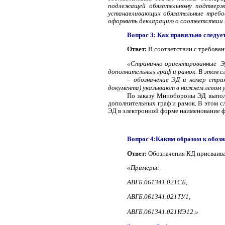
подлежащей обязательному подтверж
устанавливающих обязательные требо
оформить декларацию о соответствии и
Вопрос 3: Как правильно следуе
Ответ:
В соответствии с требовани
«Странично-ориентированные Э
дополнительных граф и рамок. В этом с
– обозначение ЭД и номер стра
документа) указывают в нижнем левом 
По заказу Минобороны ЭД
выпол
дополнительных граф и рамок. В этом с
ЭД в электронной форме наименование ф
Вопрос 4:Каким образом к обозн
Ответ:
Обозначения КД присваиваю
«Примеры:
АВГБ.061341.021СБ,
АВГБ.061341.021ТУ1,
АВГБ.061341.021ИЭ12.»