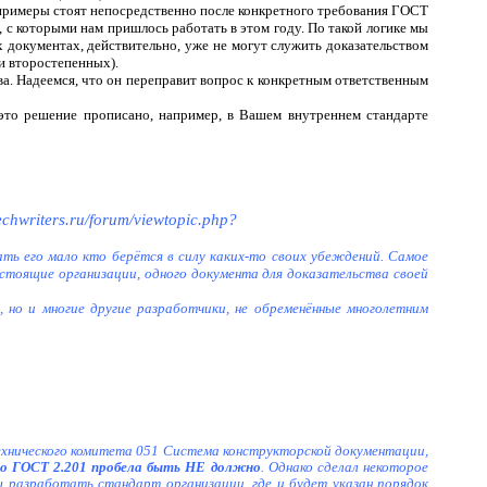
 примеры стоят непосредственно после конкретного требования ГОСТ
 с которыми нам пришлось работать в этом году. По такой логике мы
х документах, действительно, уже не могут служить доказательством
и второстепенных).
а. Надеемся, что он переправит вопрос к конкретным ответственным
 это решение прописано, например, в Вашем внутреннем стандарте
techwriters.ru/forum/viewtopic.php?
ать его мало кто берётся в силу каких-то своих убеждений. Самое
естоящие организации, одного документа для доказательства своей
, но и многие другие разработчики, не обременённые многолетним
ехнического комитета 051 Система конструкторской документации,
о ГОСТ 2.201 пробела быть НЕ должно
. Однако сделал некоторое
 разработать стандарт организации, где и будет указан порядок