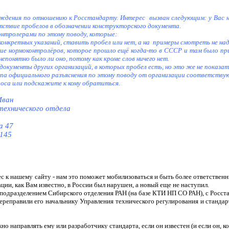
ждения по отношению к Росстандарту. Интерес
вызван следующим: у Вас на
тствие пробелов в обозначении конструкторского документа.
онтролерами по этому поводу, которые:
конкретных указаний, ставить пробел или нет, а на
примеры смотреть не над
ие нормоконтролёров, которое прошло ещё когда-то в СССР и там было при
епонятно было ли оно, потому как кроме слов ничего нет.
документы других организаций, в которых пробел есть, но это же не показат
па официального разъяснения по этому поводу от организации соответству
роса или подскажите к кому обратиться
.
Иван
технического отдела
а 47
 145
с к нашему сайту - нам это поможет мобилизоваться и быть более ответственны
ции, как Вам известно, в России был нарушен, а новый еще не наступил.
подразделением Сибирского отделения РАН (на базе КТИ НП СО РАН), с Росста
реправили его начальнику Управления технического регулирования и станда
 направлять ему или разработчику стандарта, если он известен (и если он, ко