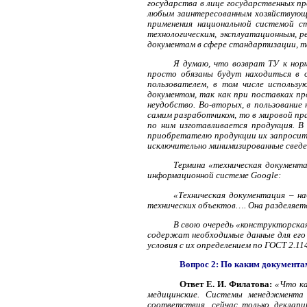
государства в лице государственных п
любым заинтересованным хозяйствующи
применения национальной системой с
технологическим, эксплуатационным, р
документам в сфере стандартизации, т
Я думаю, что возврат ТУ к нор
просто обязаны будут находиться в 
пользователем, в том числе использ
документом, так как при поставках пр
неудобство. Во-вторых, в пользование
самим разработчиком, то в мировой пр
по ним изготавливается продукция. В
приобретателю продукции их запросить
исключительно минимизированные сведе
Термина «техническая документа
информационной системе
G
oogle:
«Техническая документация – на
технических объектов…. Она разделяет
В свою очередь «конструкторска
содержат необходимые данные для его 
условия с их определением по ГОСТ 2.11
Вопрос 2: По каким документа
Ответ Е. И. Филатова:
«Что ка
медицинские. Системы менеджмента 
соответствия, сейчас только деклар