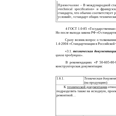
Примечание
– В международной стан
«technical specification» и француз
стандарта, что обычно соответствует 
условий», «стандарт общих технически
4 ГОСТ 1.0-85 «Государственная 
Но после выхода закона РФ «О
стандарти
Сразу возник вопрос о толковани
1.4-2004 «Стандартизация в Российской
«3.1
.
техническая документация
цикла продукции».
В рекомендациях «Р 50-605-80-
конструкторская документация:
1.6.1.
Техническая докумен
(на продукцию)
К
технической документации
отно
подразделить также на исходную, прое
ремонтной…