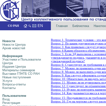
EN
СО РАН
Главная
Библиотека
Нанотех
Вопрос 1: Технические условия – это к
Новости
Вопрос 2: По каким документам нужно 
Новости Центра
Вопрос 3: Как правильно следует нумер
Архив новостей
Вопрос 4:Каким образом к обозначению 
Вопрос 5: Если ЭД выполнена с основно
Информация
утверждающую подпись, указанную в осн
Участники и Пользователи
утверждающей подписи?
Центра
Вопрос 6: Существуют ли требования к 
Издания Центра
Вопрос 7: Можно ли применять один шри
Материалы семинаров
Вопрос 8: Можно ли выполнять один ко
Выставки ГПНТБ СО РАН
Вопрос 9: Как следует оформлять содер
Новые поступления
Вопрос 10: Обязательно ли вводить заго
Услуги
Вопрос 11: Можно ли не нумеровать подр
Вопросы-ответы
Вопрос 12: Существуют ли ограничения 
Контакты
Вопрос 13: Нужно ли повторять наимено
Вопрос 14: Как указывается масса в черт
Пользователям
Вопрос 15: Предъявляются ли требовани
Вход
Вопрос 16: Где на чертеже следует расп
Регистрация