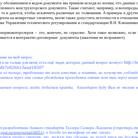
у обозначением и кодом документа мы приняли исходя из логики, что данные
новного конструкторского документа. Также считают, например, и военпреды,
а то и даются, чтобы исключить различные их толкования. А примеры в други
центы на конкретные элементы, могли также допустить неточности в отношени
ка Управления технического регулирования и стандартизации В.Н. Клюшников
ормоконтролеров – это, конечно, не серьезно. Хотя такое возможно, если
ывается в контрактно-договорные
документы (заказчики не возражают).
ание на мой запрос.
http://
и не только для меня, есть ещё люди, которых данный вопрос волнует
24b7e82bb13aad18307
а из пальца, требование то всем известно и понятно, но почему-то соблюд
биваться через эти самые убеждения приходится именно вот так, через выш
шению вопроса, когда добьёмся правды,
благодарен буду Вам не только я
 от разработчика данного стандарта Таллера Самира Львовича (секретарь т
k.gost.ru/wps/portal/tk051
), в беседе по телефону он мне сказал:
п
ь хотим пробел ставить, то
можем это сделать, но перед этим мы должны