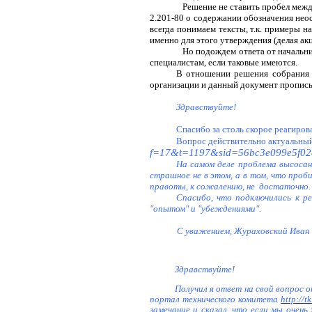
Решение не ставить пробел межд
2.201-80 о содержании обозначения неос
всегда понимаем тексты, т.к. примеры н
именно для этого утверждения (делая ак
Но подождем ответа от начальни
специалистам, если таковые имеются.
В отношении решения собрания н
организации и данный документ пропис
Здравствуйте!
Спасибо за столь скорое реагиров
Вопрос действительно актуальный 
f=17&t=1197&sid=56bc3e099e5f0
На самом деле проблема высосан
страшное не в этом, а в том, что про
правоты, к сожалению, не
достаточно.
Спасибо, что подключились к ре
"опытом" и "убеждениями".
С уважением, Жураховский Иван
Здравствуйте!
Получил я ответ на свой вопрос
портал технического комитета
http://t
замечание и сказал, что если мы очен