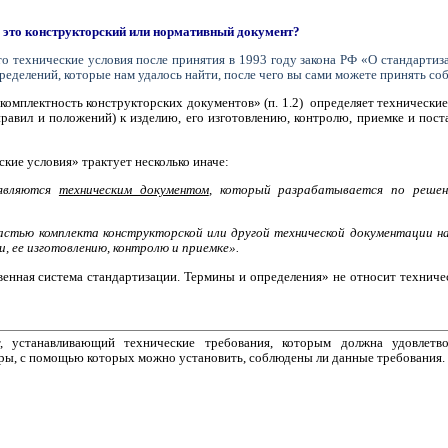
– это конструкторский или нормативный документ?
то технические условия после принятия в 1993 году закона РФ «О стандартиза
ределений, которые нам удалось найти, после чего вы сами можете принять с
омплектность конструкторских документов» (п. 1.2)
определяет технические
 правил и положений) к изделию, его изготовлению, контролю, приемке и пос
кие условия» трактует несколько иначе:
 являются
техническим документом
, который разрабатывается по решен
частью комплекта конструкторской или другой технической документации
, ее изготовлению, контролю и приемке».
нная система стандартизации. Термины и определения» не относит техничес
, устанавливающий технические требования, которым должна удовлетво
уры, с помощью которых можно установить, соблюдены ли данные требования.