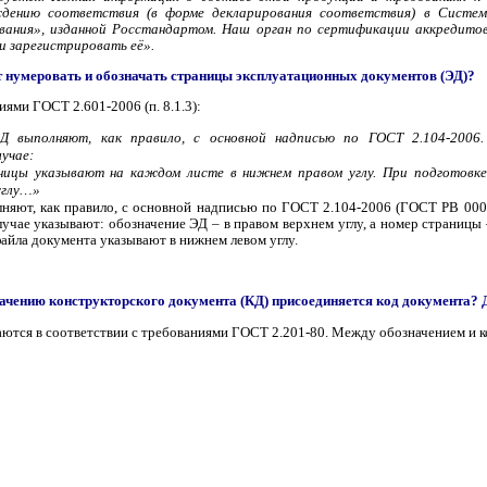
дению соответствия (в форме декларирования соответствия) в Систем
вания», изданной Росстандартом. Наш орган по сертификации аккредито
 зарегистрировать её».
т нумеровать и обозначать страницы эксплуатационных документов (ЭД)?
ями ГОСТ 2.601-2006 (п. 8.1.3):
Д выполняют, как правило, с основной надписью по ГОСТ 2.104-2006.
лучае:
ницы указывают на каждом листе в нижнем правом углу. При подготовке
углу…»
няют, как правило, с основной надписью по ГОСТ 2.104-2006 (ГОСТ РВ 0002-
лучае указывают: обозначение ЭД – в правом верхнем углу, а номер страницы
айла документа указывают в нижнем левом углу.
ачению конструкторского документа (КД) присоединяется код документа? 
тся в соответствии с требованиями ГОСТ 2.201-80. Между обозначением и ко