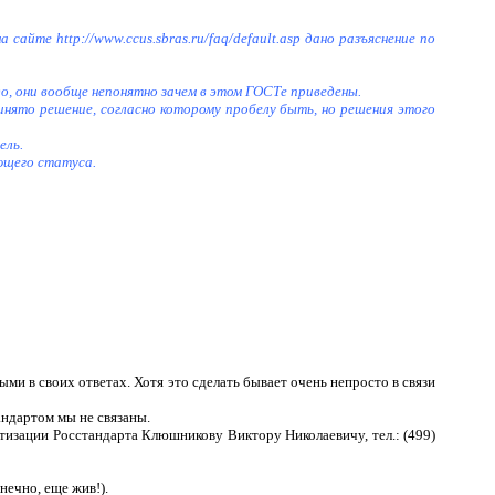
 сайте http://www.ccus.sbras.ru/faq/default.asp дано разъяснение по
о, они вообще непонятно зачем в этом ГОСТе приведены.
нято решение, согласно которому пробелу быть, но решения этого
ель.
ющего статуса.
ми в своих ответах. Хотя это сделать бывает очень непросто в связи
ндартом мы не связаны.
ртизации Росстандарта Клюшникову Виктору Николаевичу, тел.:
(499)
нечно, еще жив!).