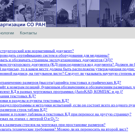
нологии
Контакты
онструкторский или нормативный документ?
проводить сертификацию систем и оборудования для медицины?
овать и обозначать страницы эксплуатационных документов (ЭД)?
конструкторского документа (КД) присоединяется код документа? Должен ли 
й надписью, то в каком месте должна быть расположена утверждающая подпись
овной надписи, на титульном листе? Следует ли указывать научную степень 
ограничению размеров (высоты) шрифта текстовых и графических КД?
фт к номерам позиций, буквенным обозначениям и обозначениям размерных ч
мплект КД в разных чертежных программах (AutoKAD, КОМПАС и др.)?
жания текстовых КД?
ловки в разделы и пункты текстовых КД?
аздел программы и методики испытаний, если он состоит всего из одного пун
размеров строк таблиц КД?
вание и головку таблицы в текстовых КД при переносе на другую страницу?
ежах на этапах с литерой О и О
?>
1
я к размерам стрелок на чертежах при простановке размеров?
олагать технические требования? Можно ли их переносить на второй лист?