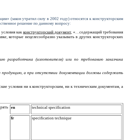
ции» (закон утратил силу в 2002 году) относятся к конструкторским
обственное решение по данному вопросу:
 условия как
конструкторский документ
, «…содержащий требования
тавке, которые нецелесообразно указывать в других конструкторских
ию разработчика (изготовителя) или по требованию заказчика
 на продукцию, а при отсутствии документации должны содержать
кие условия ни к конструкторским, ни к техническим документам, а
рять
en
technical specification
fr
specification technique