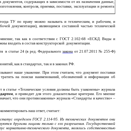
 документов, содержащих в зависимости от их назначения данные,
изготовления, контроля, приемки, поставки, эксплуатации и ремонта
 тогда ТУ по праву можно называть и техническим, и рабочим, и
абочей документации), являющимся составной частью технической
мнение, так как в соответствии с ГОСТ
2.102-68 «ЕСКД. Виды и
жны входить в состав конструкторской
документации.
тя
в статье 24 (в ред. Федерального
закона
от 21.07.2011 № 255-Ф)
понятий, как в стандартах, так и в законах РФ.
зывают наше уважение. При этом считаем, что документ поставки
 тратить на поиски наименований, обозначений и информации об
 в статье «Технические условия должны быть узаконены» журнала
ндартом
, и приводит для этого доказательные критерии. Его мнение
начает, что они противозаконны» журнала «Стандарты и качество» –
комментировать наш ответ, считает:
статус определен ГОСТ 2.114-95. Из технических документов они
зуются другими лицами только с его разрешения. Государственной
тус нормативно-технического документа, являлись собственностью