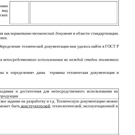
ермин
й вид
еских
ия как
нормативно-технический документ
в области стандартизации.
енен.
Определение технической документации нам удалось найти в ГОСТ Р
я непосредственного использования на каждой стадии жизненного
ины и определения» даны
термины техническая документация и
ходимая и достаточная для непосредственного использования на
 продукции
кое задание на разработку и т.д. Техническую документацию можно
 может быть
конструкторской
, технологической, эксплуатационной и