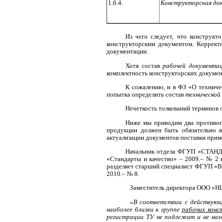
1.6.4.
Конструкторская до
Из чего следует, что конструкт
конструкторским документом. Коррек
документации.
Хотя состав
рабочей документа
комплектность конструкторских документ
К сожалению, и в ФЗ «О техниче
попытка определить состав
технической
Нечеткость толкований терминов о
Ниже мы приводим два противопо
продукции должен быть обязательно в
актуализации документов поставки прим
Начальник отдела ФГУП «СТАНДАР
«Стандарты и качество» – 2009.– № 2 
разделяет старший специалист ФГУП «ВГ
2010.– № 8.
Заместитель директора ООО «НЦ
«В соответствии с действующ
наиболее близки к группе
рабочих конс
регистрации ТУ не подлежат и не нах