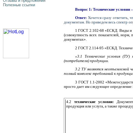
Отзывы и предложения
Полезные cсылки
Вопрос 1: Технические условия 
Ответ:
Хочется сразу ответить, ч
документам. Но приведем весь спектр оп
1 ГОСТ 2.102-68 «ЕСКД. Виды и к
(совокупность всех показателей, норм,
документах».
2 ГОСТ 2.114-95 «ЕСКД. Техничес
«3.1 Технические условия (ТУ)
(потребителя) продукции.
3.2 ТУ являются неотъемлемой 
полный комплекс требований к продукции
3 ГОСТ 1.1-2002 «Межгосударстве
просто дает им следующее определение:
4.2
технические условия:
Документ
продукция или услуга, а также процед