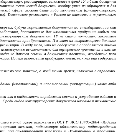
сударственную регистрацию, заносились в фонд ТУ и были доступны
мативно-технический документ» вообще ушел из обращения и для
ической сфере, может быть либо техническим (конструкторским,
ил). Технические регламенты в России не отнесены к нормативным
-первых, будучи нормативным документом по стандартизации они
работчика, достаточные для изготовления продукции любым его
конструкторским документом, ТУ не стали полностью закрытым
редоставления приобретателю. И в этом их сохраняющееся большое
рганизации. В виду того, что их содержание определяется только
 используются исключительно для внутреннего применения и именно
когда не даются ссылки в документах поставки, вследствие чего
кции. По ним изготовить продукцию нельзя, так как они содержат
емлемо это понятие, с моей точки зрения, изложено в справочно-
ании (изготовлении), и использовании (эксплуатации) каких-либо
.
сти или в отдельности определяют состав и устройство изделия и
. Среди видов конструкторских документов названы и технические
ества в этой сфере изложены в ГОСТ Р ИСО 13485-2004 «Изделия
дицинская техника, подлежащая обязательному подтверждению
 ней при декларировании изложены в «Информации о продукции,