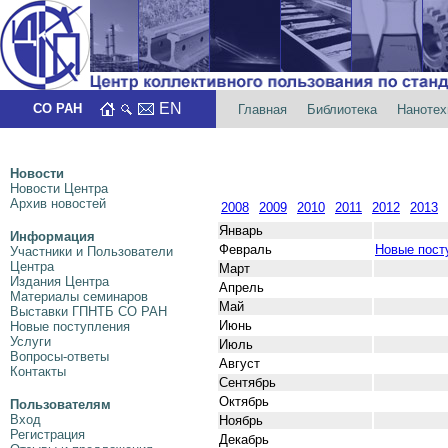
EN
СО РАН
Главная
Библиотека
Нанотех
Новости
Новости Центра
Архив новостей
2008
2009
2010
2011
2012
2013
Январь
Информация
Февраль
Новые пост
Участники и Пользователи
Центра
Март
Издания Центра
Апрель
Материалы семинаров
Май
Выставки ГПНТБ СО РАН
Июнь
Новые поступления
Услуги
Июль
Вопросы-ответы
Август
Контакты
Сентябрь
Октябрь
Пользователям
Вход
Ноябрь
Регистрация
Декабрь